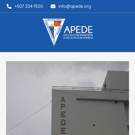
+507 204-1500
info@apede.org