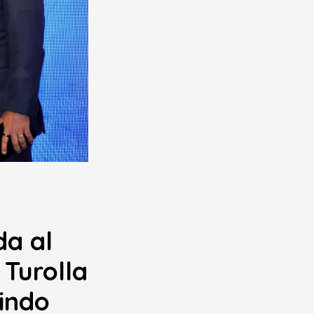
da al
 Turolla
indo