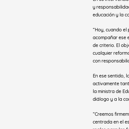
y responsabilida
educación y la co
“Hoy, cuando el 
acompañar ese esf
de criterio. El o
cualquier reform
con responsabili
En ese sentido, l
activamente tant
la ministra de E
diálogo y a la c
“Creemos firmem
centrada en el e