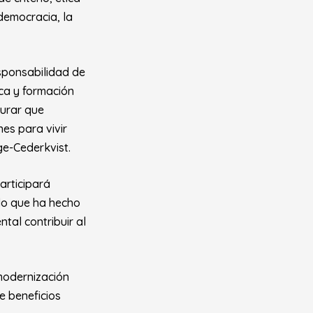
democracia, la
esponsabilidad de
ica y formación
gurar que
es para vivir
ge-Cederkvist.
articipará
do que ha hecho
tal contribuir al
modernización
e beneficios