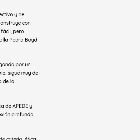
ectivo y de
construye con
fácil, pero
edalla Pedro Boyd
ogando por un
le, sigue muy de
a de la
nta de APEDE y
lexión profunda
 criterio, ética