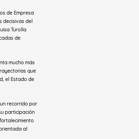
vos de Empresa
 decisivas del
uisa Turolla
écadas de
senta mucho más
trayectorias que
ad, el Estado de
un recorrido por
u participación
fortalecimiento
orientada al