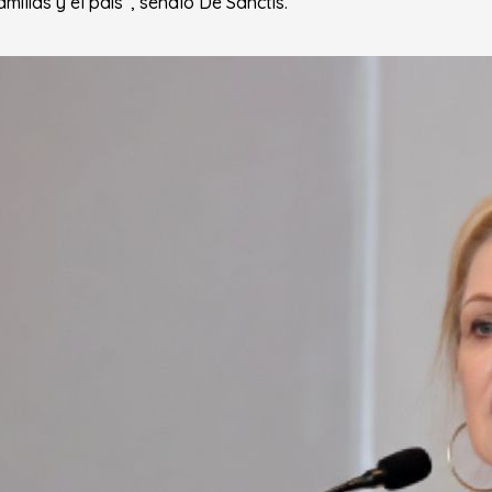
amilias y el país”, señaló De Sanctis.