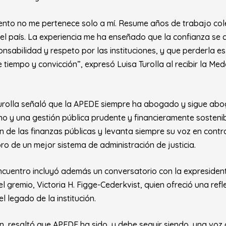
ento no me pertenece solo a mí. Resume años de trabajo col
l país. La experiencia me ha enseñado que la confianza se 
nsabilidad y respeto por las instituciones, y que perderla es 
 tiempo y convicción”, expresó Luisa Turolla al recibir la M
Turolla señaló que la APEDE siempre ha abogado y sigue ab
o y una gestión pública prudente y financieramente sostenib
n de las finanzas públicas y levanta siempre su voz en contr
ro de un mejor sistema de administración de justicia.
cuentro incluyó además un conversatorio con la expreside
el gremio, Victoria H. Figge-Cederkvist, quien ofreció una ref
el legado de la institución.
n, resaltó que APEDE ha sido, y debe seguir siendo, una voz de