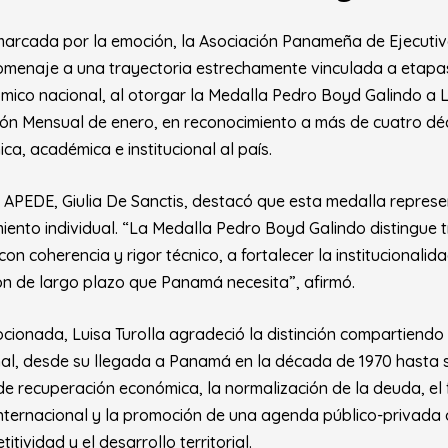
marcada por la emoción, la Asociación Panameña de Ejecuti
omenaje a una trayectoria estrechamente vinculada a etapas
mico nacional, al otorgar la Medalla Pedro Boyd Galindo a L
ión Mensual de enero, en reconocimiento a más de cuatro d
ica, académica e institucional al país.
 APEDE, Giulia De Sanctis, destacó que esta medalla repre
iento individual. “La Medalla Pedro Boyd Galindo distingue 
con coherencia y rigor técnico, a fortalecer la institucionalid
ión de largo plazo que Panamá necesita”, afirmó.
cionada, Luisa Turolla agradeció la distinción compartiendo 
nal, desde su llegada a Panamá en la década de 1970 hasta s
de recuperación económica, la normalización de la deuda, el 
internacional y la promoción de una agenda público-privada 
tividad y el desarrollo territorial.