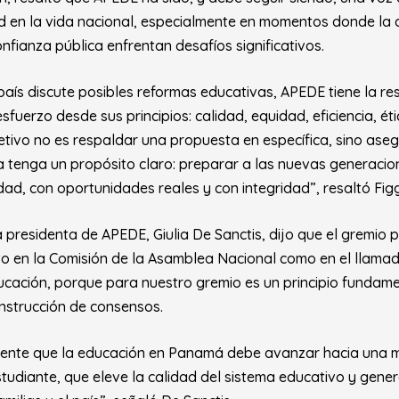
d en la vida nacional, especialmente en momentos donde la 
nfianza pública enfrentan desafíos significativos.
país discute posibles reformas educativas, APEDE tiene la r
uerzo desde sus principios: calidad, equidad, eficiencia, ét
bjetivo no es respaldar una propuesta en específica, sino ase
a tenga un propósito claro: preparar a las nuevas generacion
dad, con oportunidades reales y con integridad”, resaltó Fig
a presidenta de APEDE, Giulia De Sanctis, dijo que el gremio p
o en la Comisión de la Asamblea Nacional como en el llama
ducación, porque para nuestro gremio es un principio fundamen
onstrucción de consensos.
ente que la educación en Panamá debe avanzar hacia una 
studiante, que eleve la calidad del sistema educativo y gener