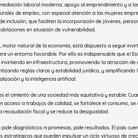
ermediación laboral moderna; apoyo al emprendimiento y a l
rales de empleo, con especial atención a las mujeres emp
 de inclusión, que faciliten la incorporación de jóvenes, pers
oblaciones en situación de vulnerabilidad.
, motor natural de la economía, está dispuesto a seguir invi
iere un entorno favorable. Por ello es indispensable que el 
r: invirtiendo en infraestructura, promoviendo la atracción de 
tizando reglas claras y estabilidad jurídica, y simplificando 
lización y la inteligencia artificial.
es el cimiento de una sociedad más equitativa y estable. Cua
n acceso a trabajos de calidad, se fortalece el consumo, se 
a recaudación fiscal y se reduce la desigualdad.
 pide diagnósticos ni promesas, pide resultados. El país cue
es estratégicos que pueden impulsar un ciclo virtuoso de crec