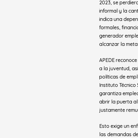
2023, se perdier
informal y la can
indica una depen
formales, financ
generador empleo
alcanzar la meta
APEDE reconoce 
a la juventud, a
políticas de empl
Instituto Técnic
garantiza emplea
abrir la puerta a
justamente remun
Esto exige un en
las demandas de 