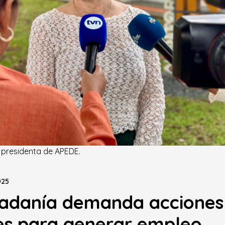
, presidenta de APEDE.
025
dadanía demanda acciones
es para generar empleo