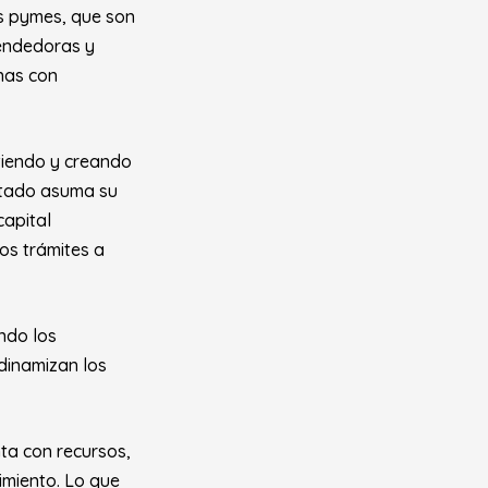
as pymes, que son
rendedoras y
onas con
rtiendo y creando
Estado asuma su
capital
los trámites a
ndo los
dinamizan los
nta con recursos,
imiento. Lo que