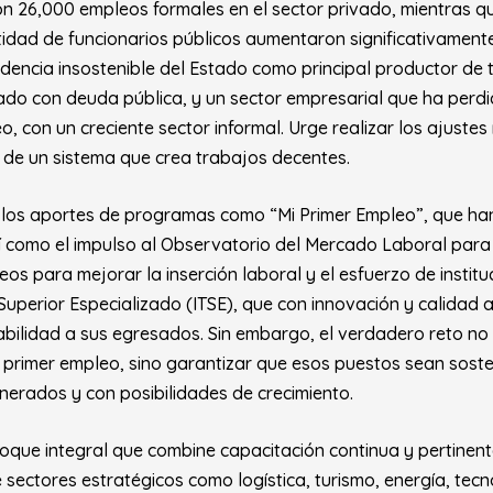
on 26,000 empleos formales en el sector privado, mientras q
tidad de funcionarios públicos aumentaron significativamente
dencia insostenible del Estado como principal productor de 
iado con deuda pública, y un sector empresarial que ha perdi
, con un creciente sector informal. Urge realizar los ajustes
 de un sistema que crea trabajos decentes.
los aportes de programas como “Mi Primer Empleo”, que han
sí como el impulso al Observatorio del Mercado Laboral para
eos para mejorar la inserción laboral y el esfuerzo de instit
o Superior Especializado (ITSE), que con innovación y calidad
bilidad a sus egresados. Sin embargo, el verdadero reto no
l primer empleo, sino garantizar que esos puestos sean soste
erados y con posibilidades de crecimiento.
foque integral que combine capacitación continua y pertinen
sectores estratégicos como logística, turismo, energía, tecno