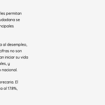
les permitan
ciudadana se
ncipales
a al desempleo,
cifras no son
n iniciar su vida
les, y
 nacional.
recaria. El
a al 17.8%,