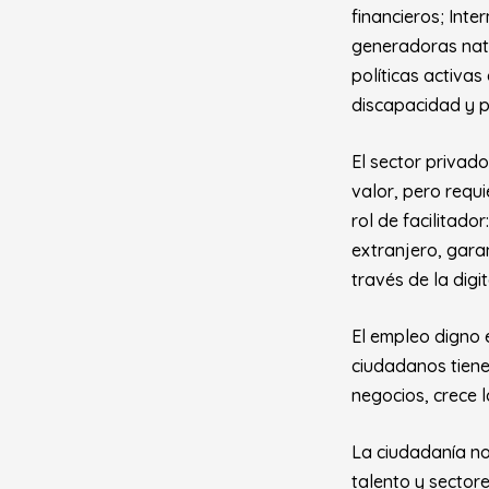
financieros; Int
generadoras natu
políticas activas
discapacidad y p
El sector privado
valor, pero requ
rol de facilitado
extranjero, garan
través de la digita
El empleo digno 
ciudadanos tiene
negocios, crece l
La ciudadanía no
talento y sector