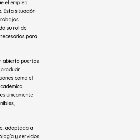
ue el empleo
. Esta situación
trabajos
do su rol de
 necesarios para
 abierto puertas
 producir
uciones como el
 académica
 es únicamente
nibles,
te, adaptada a
logía y servicios