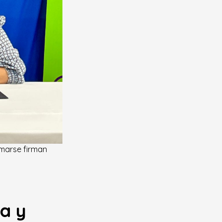
umarse firman
a y