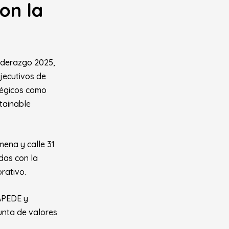
on la
Liderazgo 2025,
jecutivos de
tégicos como
tainable
mena y calle 31
das con la
rativo.
 APEDE y
unta de valores