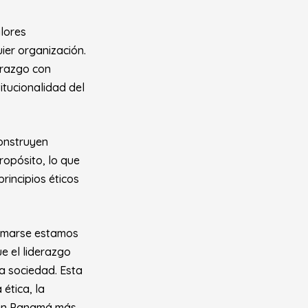
lores
ier organización.
erazgo con
itucionalidad del
construyen
ropósito, lo que
rincipios éticos
umarse estamos
e el liderazgo
a sociedad. Esta
ética, la
o un Panamá más