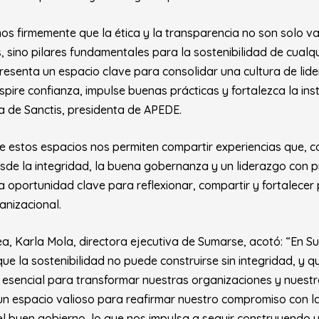
s firmemente que la ética y la transparencia no son solo va
 sino pilares fundamentales para la sostenibilidad de cualqu
esenta un espacio clave para consolidar una cultura de lid
spire confianza, impulse buenas prácticas y fortalezca la inst
lia de Sanctis, presidenta de APEDE.
e estos espacios nos permiten compartir experiencias que, 
esde la integridad, la buena gobernanza y un liderazgo con p
 oportunidad clave para reflexionar, compartir y fortalecer p
anizacional.
ea, Karla Mola, directora ejecutiva de Sumarse,
acotó: “En S
e la sostenibilidad no puede construirse sin integridad, y qu
 esencial para transformar nuestras organizaciones y nuestr
n espacio valioso para reafirmar nuestro compromiso con la 
el buen gobierno, lo que nos impulsa a seguir construyend