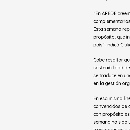
“En APEDE creemo
complementarios,
Esta semana repr
propósito, que in
país”,
indicó Giu
Cabe resaltar qu
sostenibilidad d
se traduce en una
en la gestión org
En esa misma lín
convencidos de qu
con propósito es
semana ha sido u
transparencia y 