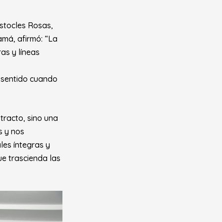
stocles Rosas,
amá, afirmó:
“La
as y líneas
a sentido cuando
tracto, sino una
s y nos
les íntegras y
e trascienda las