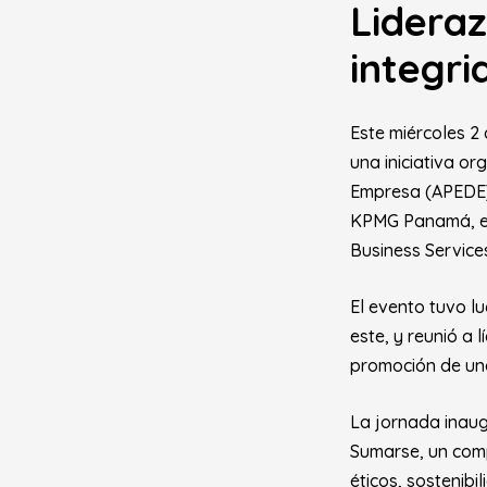
Lidera
integri
Este miércoles 2
una iniciativa o
Empresa (APEDE) 
KPMG Panamá, el 
Business Service
El evento tuvo l
este, y reunió a
promoción de una
La jornada inaug
Sumarse, un comp
éticos, sostenib